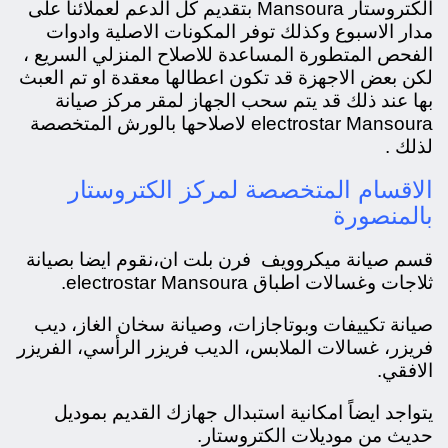
الكتروستار Mansoura بتقديم كل الدعم لعملائنا على
مدار الاسبوع وكذلك توفر المكونات الاصلية وادوات
الفحص المتطورة المساعدة للاصلاح المنزلي السريع ،
لكن بعض الاجهزة قد تكون اعطالها معقدة او تم العبث
بها عند ذلك قد يتم سحب الجهاز لمقر مركز صيانة
electrostar Mansoura لاصلاحها بالورش المتخصصة
لذلك .
الاقسام المتخصصة لمركز الكتروستار
بالمنصورة
قسم صيانة ميكروويف فرن بلت ان،
نقوم ايضا بصيانة
ثلاجات وغسالات اطباق electrostar Mansoura.
صيانة تكييفات وبوتاجازات، و
صيانة سخان الغاز، ديب
فريزر، غسالات الملابس، الديب فريزر الرأسي، الفريزر
الافقي.
يتواجد ايضاً امكانية استبدال جهازك القديم بموديل
حديث من موديلات الكتروستار.