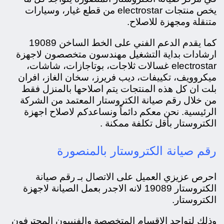
يخص منتجات electrostar من قطع غيار، و
سيارات
متنقلة ومجهزة للاصلاح.
كما يقدم الدعم الفني على الخط الساخن 19089
ارشادات بداية التشغيل مهندسون متخصصون لاجهزة
electrostar غسالات ثلاجات، بوتاجازات، شاشات،
ميكروويف، تكييفات، ديب فريرز، سخان الغاز، افران
بلت ان كل هذه المنتجات يتم اصلاحها بالمنزل فقط
من خلال رقم صيانة الكتروستار المعتمد من الشركة
الرئيسية. نحن معكم دائماً ونساعدكم لاصلاح اجهزة
الكتروستار بأقل تكلفة ممكنة .
رقم صيانة الكتروستار بالمنصورة
احرص عزيزي العميل على الاتصال بـ رقم صيانة
الكتروستار 19089 لانه الاجدر بعمل الصيانة لاجهزة
الكتروستار.
وذلك لتواجد الاقسام المتخصصة والفنييون المحترفون