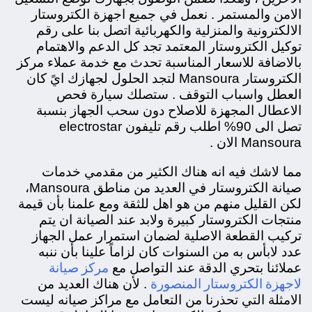
الامن والمستمر . نعمل في جميع اجهزة الكتروستار
الالكترونية والمنزلية والكهربائية اتصل بنا على رقم
توكيل الكتروستار المعتمد تجد كل الدعم والاهتمام
بالاضافة للاسعار المناسبة تحدث مع خدمة عملاء مركز
الكتروستار Mansoura لتجد الحلول لجهازك ايً كان
العطل واسباب التوقف . ستصلك سيارة فحص
الاعطال المجهزة للاصلاح دون سحب الجهاز بنسبة
تصل الى 90% اطلب رقم تليفون electrostar
Mansoura الان .
مما لاشك فيه انه هناك الكثير من مقدمي خدمات
صيانة الكتروستار في العديد من مناطق
Mansoura،
لكن القليل منهم من هو اهل للثقة ومع علمنا بأن قيمة
منتجات الكتروستار كبيرة ولابد عند الصيانة ان يتم
تركيب القطعة الاصلية لضمان استمرار عمل الجهاز
عدد لابأس به من السنوات كان لزاماً علينا بأن ننبه
مركز صيانة
عملائنا بتحري الدقة عند التواصل مع
لاجهزة الكتروستار المنصورة
. لأن هناك العديد من
الامثلة التي تحذرنا من التعامل مع مراكز صيانه ليست